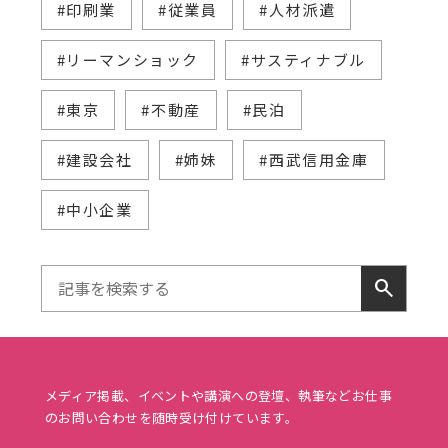
#印刷業
#従業員
#人材派遣
#リーマンショック
#サスティナブル
#東京
#不動産
#民泊
#建設会社
#姉妹
#西武信用金庫
#中小企業
search
メディア掲載、イベントや講演への登壇、執筆などお仕事
のお問い合わせを随時受け付けています。