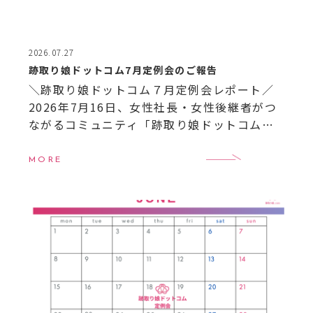
2026.07.27
跡取り娘ドットコム7月定例会のご報告
＼跡取り娘ドットコム７月定例会レポート／
2026年7月16日、女性社長・女性後継者がつ
ながるコミュニティ「跡取り娘ドットコム」
の7月定例会を開催しました！ 今月も全国か
ら次世代を担う女性経営者＝“跡取り娘”たち
MORE
が集い、 […]