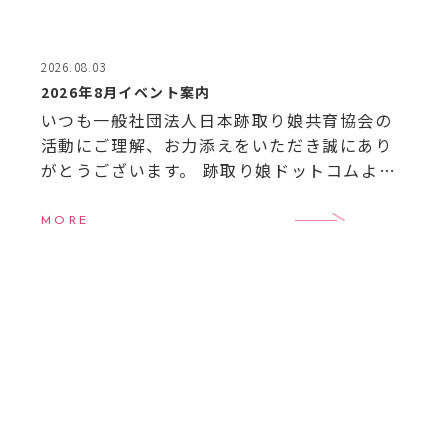
2026.08.03
2026年8月イベント案内
いつも一般社団法人日本跡取り娘共育協会の
活動にご理解、お力添えをいただき誠にあり
がとうございます。 跡取り娘ドットコムより8
月のイベントのご案内です。 【8月イベント案
内】
8月6日（木）20:00〜21:00 跡取 […]
MORE