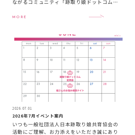
ながるコミュニティ「跡取り娘ドットコム」
の7月定例会を開催しました！ 今月も全国か
ら次世代を担う女性経営者＝“跡取り娘”たち
MORE
が集い、 […]
2026.07.01
2026年7月イベント案内
いつも一般社団法人日本跡取り娘共育協会の
活動にご理解、お力添えをいただき誠にあり