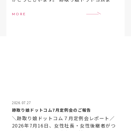
月のイベントのご案内です。 【8月イベント案
内】
8月6日（木）20:00〜21:00 跡取 […]
MORE
2026.07.27
跡取り娘ドットコム7月定例会のご報告
＼跡取り娘ドットコム７月定例会レポート／
2026年7月16日、女性社長・女性後継者がつ