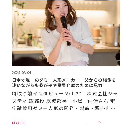
2025.08.04
日本で唯一のダミー人形メーカー 父からの継承を
迷いながらも我が子や業界発展のために尽力
跡取り娘インタビュー Vol.27 株式会社ジャ
スティ 取締役 総務部長 小澤 由佳さん 衝
突試験用ダミー人形の開発・製造・販売を行
う日本で唯一のメーカー「株式会社ジャステ
ィ」。創業者の娘・小澤由佳さんはブライダ
MORE
ル業界勤 […]