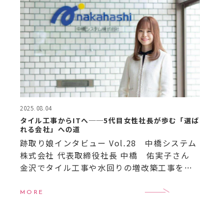
2025.08.04
タイル工事からITへ──5代目女性社長が歩む「選ば
れる会社」への道
跡取り娘インタビュー Vol.28 中橋システム
株式会社 代表取締役社長 中橋 佑実子さん
金沢でタイル工事や水回りの増改築工事を請
け負っていた町場の店は、創業から100年以上
を経て、今では全国の建築資材・住設の卸売
MORE
業、 […]