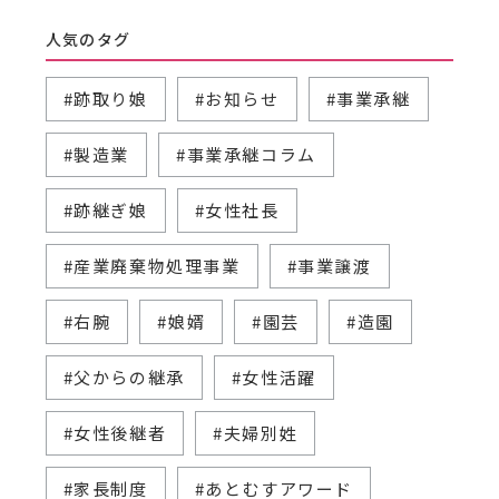
人気のタグ
#跡取り娘
#お知らせ
#事業承継
#製造業
#事業承継コラム
#跡継ぎ娘
#女性社長
#産業廃棄物処理事業
#事業譲渡
#右腕
#娘婿
#園芸
#造園
#父からの継承
#女性活躍
#女性後継者
#夫婦別姓
#家長制度
#あとむすアワード