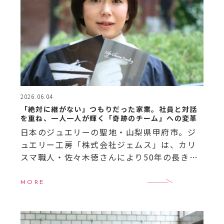
2026.06.04
「絶対に継がない」つもりだった家業。社員と対話
を重ね、一人一人が輝く「奇跡のチーム」への変革
日本のジュエリーの聖地・山梨県甲府市。ジ
ュエリー工房「株式会社ジェムス」は、カリ
スマ職人・佐々木徳さんにより50年の長きに
わたりハイクオリティなジュエリーを生み出
してきました。そのジェムスを2025年3月に
MORE
継いだのが、佐 […]