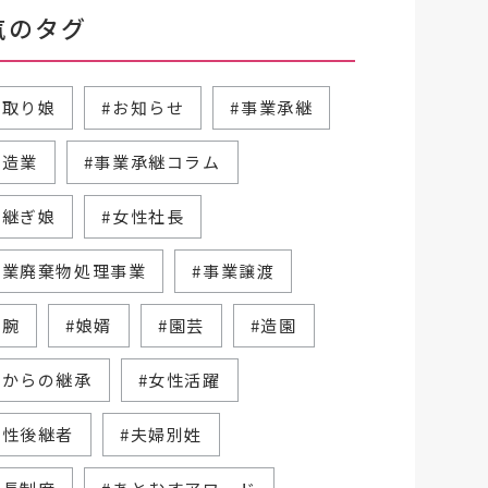
気のタグ
跡取り娘
#お知らせ
#事業承継
製造業
#事業承継コラム
跡継ぎ娘
#女性社長
産業廃棄物処理事業
#事業譲渡
右腕
#娘婿
#園芸
#造園
父からの継承
#女性活躍
女性後継者
#夫婦別姓