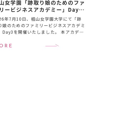
山女学園「跡取り娘のためのファ
リービジネスアカデミー」Day3
催のお知らせ
026年7月10日、椙山女学園大学にて「跡
り娘のためのファミリービジネスアカデミ
」Day3を開催いたしました。 本アカデミ
は、名古屋・東海地域を中心とした女性後
者（跡取り娘）や女性経営者を対象に、事
ORE
承継やファ […]