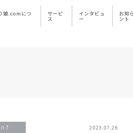
り娘.comにつ
サービ
インタビュ
お知
ス
ー
ント
ent
2023.07.26