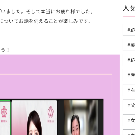
人
ざいました。そして本当にお疲れ様でした。
についてお話を伺えることが楽しみです。
#
。
#
ょう！
#
#
#
#
#