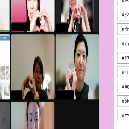
#
#
#
#
#
#
#
#
#