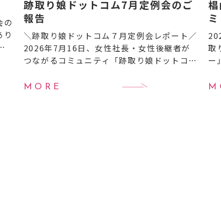
跡取り娘ドットコム7月定例会のご
椙
報告
ミ
会の
開
あり
＼跡取り娘ドットコム７月定例会レポート／
2
よ
2026年7月16日、女性社長・女性後継者が
取
ベ
つながるコミュニティ「跡取り娘ドットコ
ー
0
ム」の7月定例会を開催しました！ 今月も全
ー
国から次世代を担う女性経営者＝“跡取り
継
MORE
M
娘”たちが集い、 […]
業