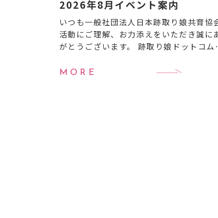
2026年8月イベント案内
いつも一般社団法人日本跡取り娘共育協
活動にご理解、お力添えをいただき誠に
がとうございます。 跡取り娘ドットコム
り8月のイベントのご案内です。 【8月イ
ント案内】
8月6日（木）20:00〜21:0
MORE
跡取 […]