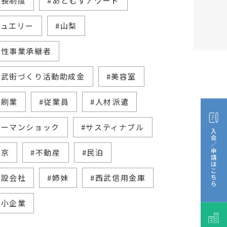
家長制度
#あとむすアワード
ジュエリー
#山梨
女性事業承継者
西武街づくり活動助成金
#美容室
印刷業
#従業員
#人材派遣
リーマンショック
#サスティナブル
東京
#不動産
#民泊
建設会社
#姉妹
#西武信用金庫
中小企業