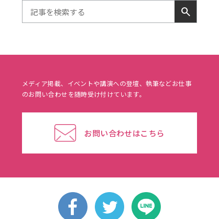
search
メディア掲載、イベントや講演への登壇、執筆などお仕事
のお問い合わせを随時受け付けています。
お問い合わせはこちら