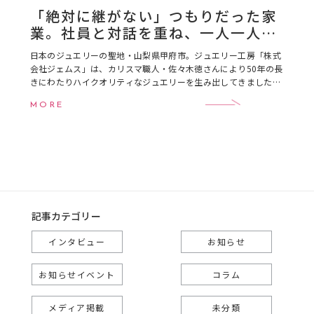
「絶対に継がない」つもりだった家
業。社員と対話を重ね、一人一人が
輝く「奇跡のチーム」への変革
日本のジュエリーの聖地・山梨県甲府市。ジュエリー工房「株式
会社ジェムス」は、カリスマ職人・佐々木徳さんにより50年の長
きにわたりハイクオリティなジュエリーを生み出してきました。
そのジェムスを2025年3月に継いだのが、佐 […]
MORE
記事カテゴリー
インタビュー
お知らせ
お知らせイベント
コラム
メディア掲載
未分類