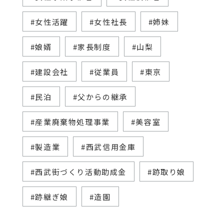
#女性活躍
#女性社長
#姉妹
#娘婿
#家長制度
#山梨
#建設会社
#従業員
#東京
#民泊
#父からの継承
#産業廃棄物処理事業
#美容室
#製造業
#西武信用金庫
#西武街づくり活動助成金
#跡取り娘
#跡継ぎ娘
#造園