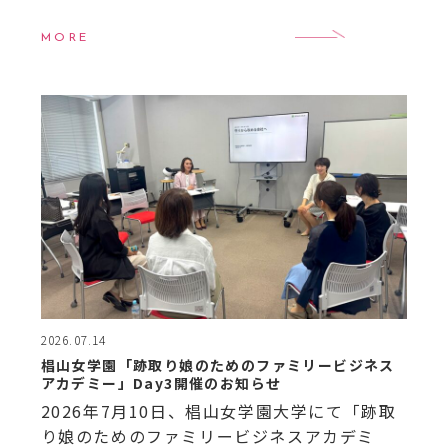
の7月定例会を開催しました！ 今月も全国か
ら次世代を担う女性経営者＝“跡取り娘”たち
MORE
が集い、 […]
2026.07.14
椙山女学園「跡取り娘のためのファミリービジネス
アカデミー」Day3開催のお知らせ
2026年7月10日、椙山女学園大学にて「跡取
り娘のためのファミリービジネスアカデミ