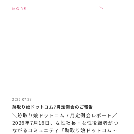
月のイベントのご案内です。 【8月イベント案
内】
8月6日（木）20:00〜21:00 跡取 […]
MORE
2026.07.27
跡取り娘ドットコム7月定例会のご報告
＼跡取り娘ドットコム７月定例会レポート／
2026年7月16日、女性社長・女性後継者がつ
ながるコミュニティ「跡取り娘ドットコム」