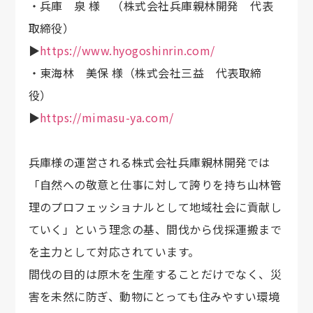
・兵庫 泉 様 （株式会社兵庫親林開発 代表
取締役）
▶︎
https://www.hyogoshinrin.com/
・東海林 美保 様（株式会社三益 代表取締
役）
▶︎
https://mimasu-ya.com/
兵庫様の運営される株式会社兵庫親林開発では
「自然への敬意と仕事に対して誇りを持ち山林管
理のプロフェッショナルとして地域社会に貢献し
ていく」という理念の基、間伐から伐採運搬まで
を主力として対応されています。
間伐の目的は原木を生産することだけでなく、災
害を未然に防ぎ、動物にとっても住みやすい環境