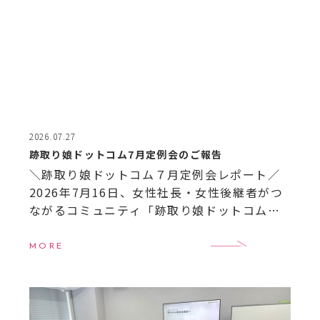
2026.07.27
跡取り娘ドットコム7月定例会のご報告
＼跡取り娘ドットコム７月定例会レポート／
2026年7月16日、女性社長・女性後継者がつ
ながるコミュニティ「跡取り娘ドットコム」
の7月定例会を開催しました！ 今月も全国か
ら次世代を担う女性経営者＝“跡取り娘”たち
MORE
が集い、 […]