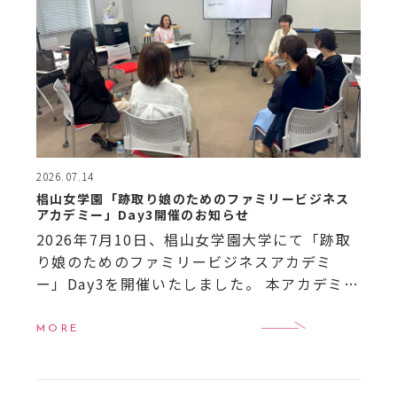
2026.07.14
椙山女学園「跡取り娘のためのファミリービジネス
アカデミー」Day3開催のお知らせ
2026年7月10日、椙山女学園大学にて「跡取
り娘のためのファミリービジネスアカデミ
ー」Day3を開催いたしました。 本アカデミー
は、名古屋・東海地域を中心とした女性後継
者（跡取り娘）や女性経営者を対象に、事業
MORE
承継やファ […]