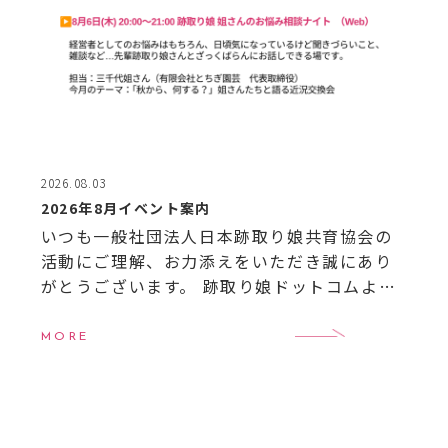
2026.08.03
2026年8月イベント案内
いつも一般社団法人日本跡取り娘共育協会の
活動にご理解、お力添えをいただき誠にあり
がとうございます。 跡取り娘ドットコムより8
月のイベントのご案内です。 【8月イベント案
内】
8月6日（木）20:00〜21:00 跡取 […]
MORE