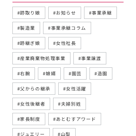
#跡取り娘
#お知らせ
#事業承継
#製造業
#事業承継コラム
#跡継ぎ娘
#女性社長
#産業廃棄物処理事業
#事業譲渡
#右腕
#娘婿
#園芸
#造園
#父からの継承
#女性活躍
#女性後継者
#夫婦別姓
#家長制度
#あとむすアワード
#ジュエリー
#山梨