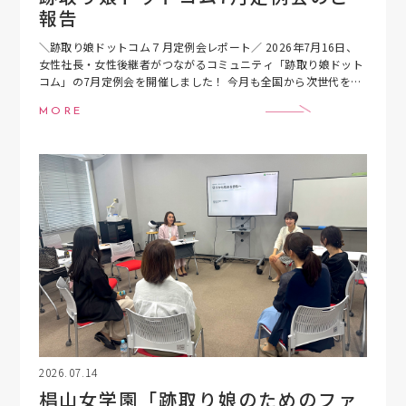
報告
＼跡取り娘ドットコム７月定例会レポート／ 2026年7月16日、
女性社長・女性後継者がつながるコミュニティ「跡取り娘ドット
コム」の7月定例会を開催しました！ 今月も全国から次世代を担
う女性経営者＝“跡取り娘”たちが集い、 […]
MORE
2026.07.14
椙山女学園「跡取り娘のためのファ