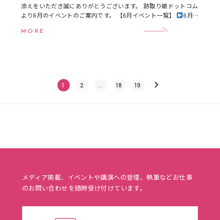
添えをいただき誠にありがとうございます。 跡取り娘ドットコム
より6月のイベントのご案内です。 【6月イベント一覧】
6月
18日（木）16:00〜18:00 跡 […]
MORE
keyboard_arrow_right
1
2
…
18
19
メディア掲載、イベントや講演への登壇、執筆などお仕事
のお問い合わせを随時受け付けています。