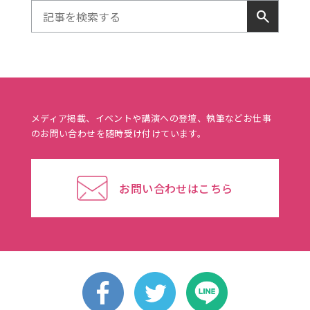
search
メディア掲載、イベントや講演への登壇、執筆などお仕事
のお問い合わせを随時受け付けています。
お問い合わせはこちら