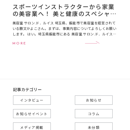
スポーツインストラクターから家業
の美容業へ！ 美と健康のスペシャリ
スト 美容室 サロン.ド．ルイス 代表
美容室 サロン.ド．ルイス 埼玉県、飯能市で美容室を経営されて
勝又かよこさん
いる勝又かよこさん。まずは、事業内容についてよろしくお願い
します。 はい。埼玉県飯能市にある 美容室 サロン.ド．ルイスを
経営しています。 設立は昭和47年父 […]
MORE
記事カテゴリー
インタビュー
お知らせ
お知らせイベント
コラム
メディア掲載
未分類