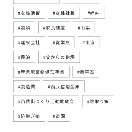
#女性活躍
#女性社長
#姉妹
#娘婿
#家長制度
#山梨
#建設会社
#従業員
#東京
#民泊
#父からの継承
#産業廃棄物処理事業
#美容室
#製造業
#西武信用金庫
#西武街づくり活動助成金
#跡取り娘
#跡継ぎ娘
#造園