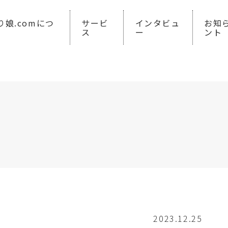
り娘.comにつ
サービ
インタビュ
お知
ス
ー
ント
2023.12.25