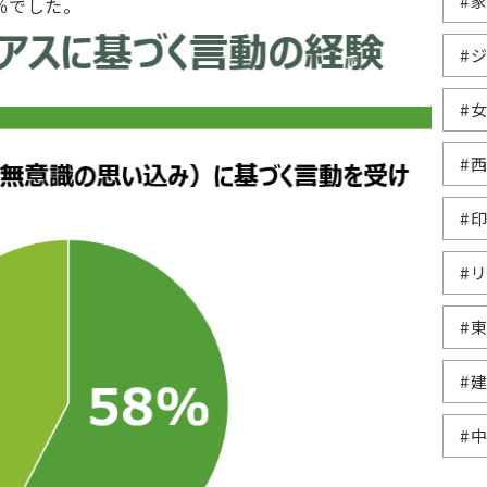
#
％でした。
#
#
#
#
#
#
#
#