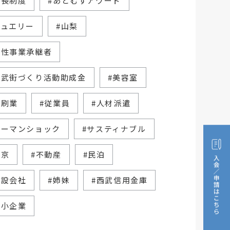
家長制度
#あとむすアワード
ジュエリー
#山梨
女性事業承継者
西武街づくり活動助成金
#美容室
印刷業
#従業員
#人材派遣
リーマンショック
#サスティナブル
東京
#不動産
#民泊
建設会社
#姉妹
#西武信用金庫
中小企業