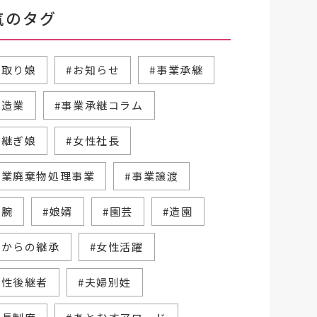
気のタグ
跡取り娘
#お知らせ
#事業承継
製造業
#事業承継コラム
跡継ぎ娘
#女性社長
産業廃棄物処理事業
#事業譲渡
右腕
#娘婿
#園芸
#造園
父からの継承
#女性活躍
女性後継者
#夫婦別姓