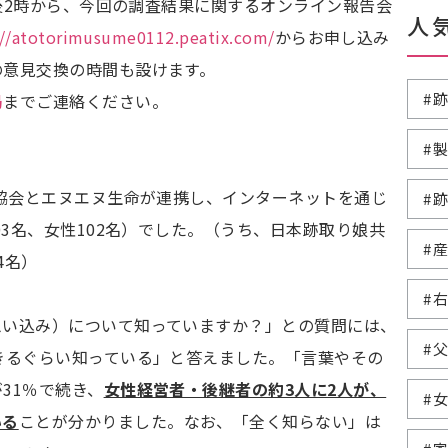
午後2時から、今回の調査結果に関するオンライン報告会
人
://atotorimusume0112.peatix.com/
からお申し込み
の意見交換の時間も設けます。
#
局
までご連絡ください。
#
育協会とエヌエヌ生命が連携し、インターネットを通じ
#
03名、女性102名）でした。（うち、日本跡取り娘共
#
4名）
#
思い込み）について知っていますか？」との質問には、
#
きるぐらい知っている」と答えました。「言葉やその
31％で続き、
女性経営者・後継者の約3人に2人が、
#
いる
ことが分かりました。なお、「全く知らない」は