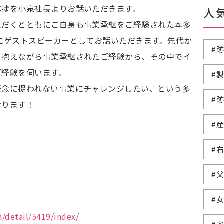
進捗を小泉社長よりお話いただきます。
人
ただくとともにご自身も事業承継をご経験された本多
にゲストスピーカーとしてお話いただきます。先代か
#
を抱えながら事業承継されたご経験から、その中でイ
ご経験を伺います。
#
概念に捉われない事業にチャレンジしたい、という多
#
おります！
#
#
#
#
/detail/5419/index/