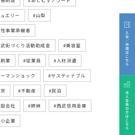
家長制度
#あとむすアワード
ジュエリー
#山梨
女性事業承継者
西武街づくり活動助成金
#美容室
印刷業
#従業員
#人材派遣
リーマンショック
#サスティナブル
東京
#不動産
#民泊
建設会社
#姉妹
#西武信用金庫
中小企業