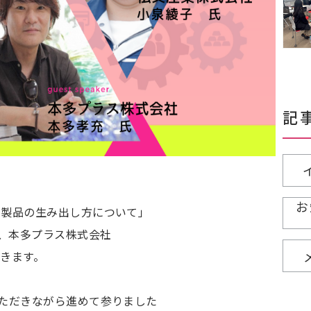
記
お
目製品の生み出し方について」
様、本多プラス株式会社
だきます。
ただきながら進めて参りました