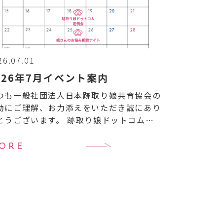
26.07.01
026年7月イベント案内
つも一般社団法人日本跡取り娘共育協会の
動にご理解、お力添えをいただき誠にあり
とうございます。 跡取り娘ドットコムよ
7月のイベントのご案内です。 【7月イベ
ト一覧】
7月16日（木）16:00〜
ORE
:00 跡 […]