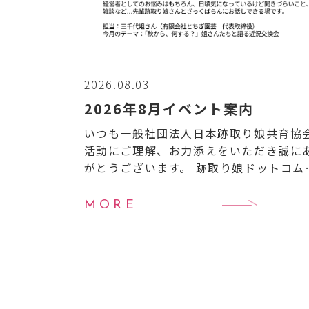
2026.08.03
2026年8月イベント案内
いつも一般社団法人日本跡取り娘共育協
活動にご理解、お力添えをいただき誠に
がとうございます。 跡取り娘ドットコム
り8月のイベントのご案内です。 【8月イ
ント案内】
8月6日（木）20:00〜21:0
MORE
跡取 […]