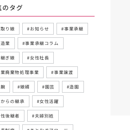
気のタグ
跡取り娘
#お知らせ
#事業承継
製造業
#事業承継コラム
跡継ぎ娘
#女性社長
産業廃棄物処理事業
#事業譲渡
右腕
#娘婿
#園芸
#造園
父からの継承
#女性活躍
女性後継者
#夫婦別姓