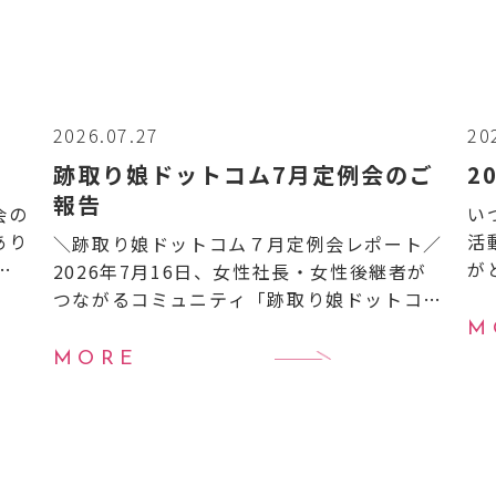
2026.07.27
20
跡取り娘ドットコム7月定例会のご
2
報告
会の
い
あり
活
＼跡取り娘ドットコム７月定例会レポート／
よ
が
2026年7月16日、女性社長・女性後継者が
ベ
り
つながるコミュニティ「跡取り娘ドットコ
0
ン
ム」の7月定例会を開催しました！ 今月も全
M
18
国から次世代を担う女性経営者＝“跡取り
MORE
娘”たちが集い、 […]