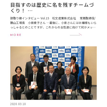
目指すのは歴史に名を残すチームづ
くり！
跡取り娘のチームビルディング
跡取り娘インタビュー Vol.15 松文産業株式会社 常務取締役/
勝山工場長 小泉綾子さん ―最後に、小泉さんにはお嬢様もいら
っしゃるとのことですが、これからの女性達に向けて何かメッセ
ージをいただけますか？ 女性でも、 […]
MORE
2020.03.10