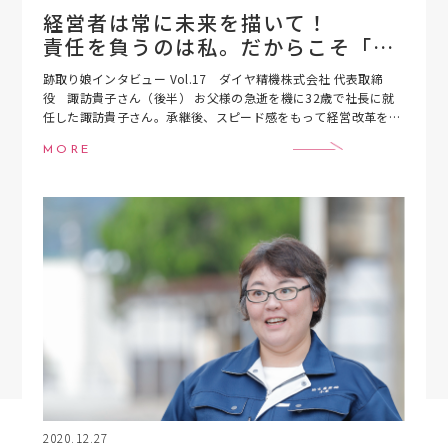
経営者は常に未来を描いて！
責任を負うのは私。だからこそ「自
分らしい経営」を
跡取り娘インタビュー Vol.17 ダイヤ精機株式会社 代表取締
役 諏訪貴子さん（後半） お父様の急逝を機に32歳で社長に就
任した諏訪貴子さん。承継後、スピード感をもって経営改革を断
行し、中小企業が直面する課題を、女性承 […]
MORE
2020.12.27