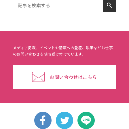
search
メディア掲載、イベントや講演への登壇、執筆などお仕事
のお問い合わせを随時受け付けています。
お問い合わせはこちら