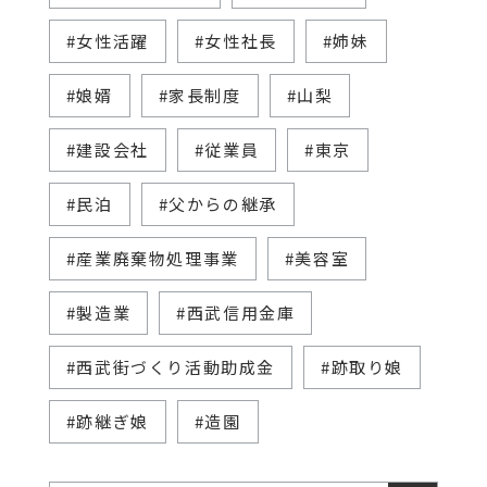
#女性活躍
#女性社長
#姉妹
#娘婿
#家長制度
#山梨
#建設会社
#従業員
#東京
#民泊
#父からの継承
#産業廃棄物処理事業
#美容室
#製造業
#西武信用金庫
#西武街づくり活動助成金
#跡取り娘
#跡継ぎ娘
#造園