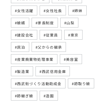
#女性活躍
#女性社長
#姉妹
#娘婿
#家長制度
#山梨
#建設会社
#従業員
#東京
#民泊
#父からの継承
#産業廃棄物処理事業
#美容室
#製造業
#西武信用金庫
#西武街づくり活動助成金
#跡取り娘
#跡継ぎ娘
#造園