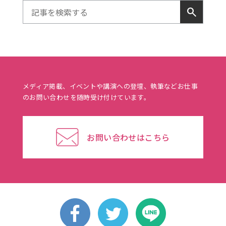
search
メディア掲載、イベントや講演への登壇、執筆などお仕事
のお問い合わせを随時受け付けています。
お問い合わせはこちら