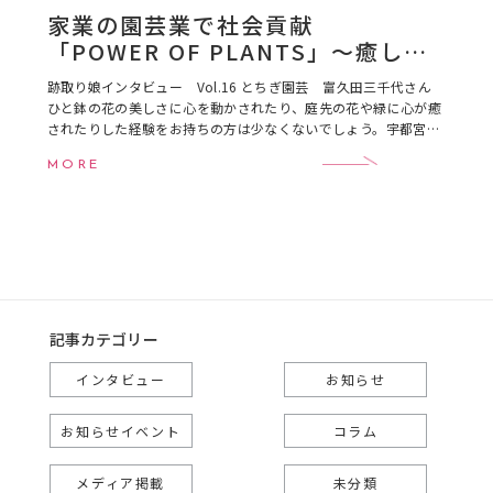
家業の園芸業で社会貢献
「POWER OF PLANTS」～癒しの
次に伝えたいこと～
跡取り娘インタビュー Vol.16 とちぎ園芸 富久田三千代さん
ひと鉢の花の美しさに心を動かされたり、庭先の花や緑に心が癒
されたりした経験をお持ちの方は少なくないでしょう。宇都宮市
の園芸専門店・ガーデンセンターである「 […]
MORE
記事カテゴリー
インタビュー
お知らせ
お知らせイベント
コラム
メディア掲載
未分類