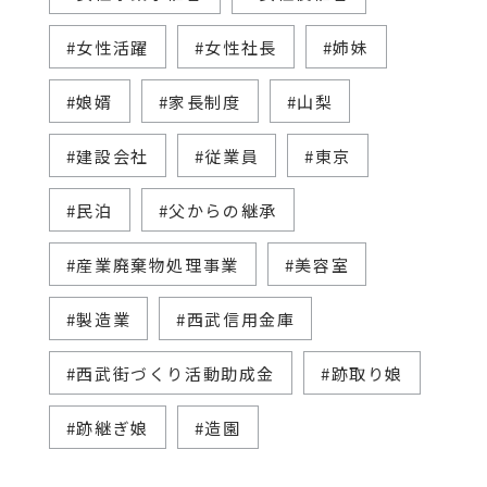
#女性活躍
#女性社長
#姉妹
#娘婿
#家長制度
#山梨
#建設会社
#従業員
#東京
#民泊
#父からの継承
#産業廃棄物処理事業
#美容室
#製造業
#西武信用金庫
#西武街づくり活動助成金
#跡取り娘
#跡継ぎ娘
#造園