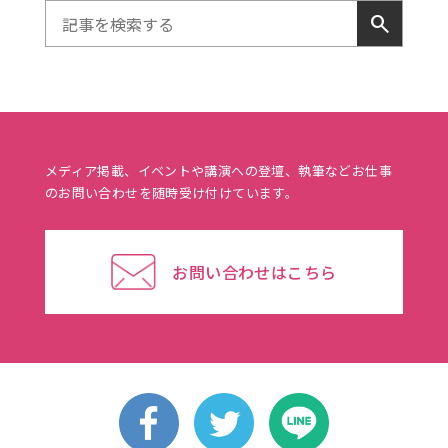
search
メディア掲載、イベントや講演への登壇、執筆などお仕事
のお問い合わせを随時受け付けています。
お問い合わせはこちら