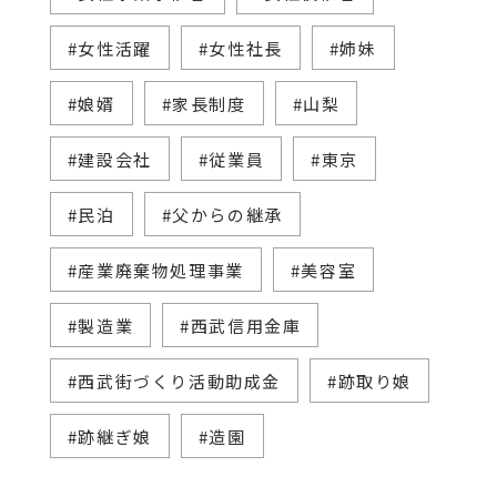
#女性活躍
#女性社長
#姉妹
#娘婿
#家長制度
#山梨
#建設会社
#従業員
#東京
#民泊
#父からの継承
#産業廃棄物処理事業
#美容室
#製造業
#西武信用金庫
#西武街づくり活動助成金
#跡取り娘
#跡継ぎ娘
#造園