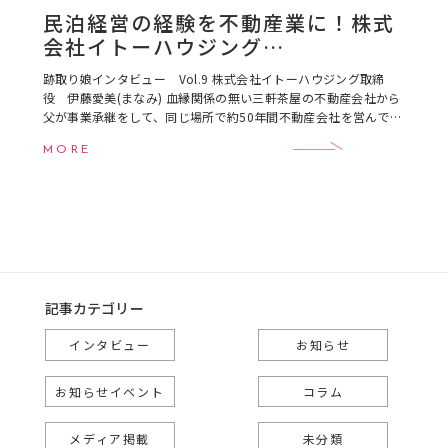
民泊経営の経験を不動産業に！株式
会社イトーハウジング
取締役 伊藤愛美(まなみ)さん
跡取り娘インタビュー Vol.9 株式会社イトーハウジング取締
役 伊藤愛美(まなみ) 血縁関係の無い三軒茶屋の不動産会社から
父が事業承継をして、同じ場所で約50年間不動産会社を営んでい
ます。自分自身では2016年に民泊運 […]
MORE
記事カテゴリー
インタビュー
お知らせ
お知らせイベント
コラム
メディア掲載
未分類