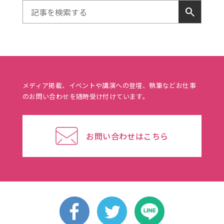
search
メディア掲載、イベントや講演への登壇、執筆などお仕事
のお問い合わせを随時受け付けています。
お問い合わせはこちら