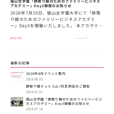
椙山女学園「跡取り娘のためのファミリービジネス
アカデミー」Day3開催のお知らせ
2026年7月10日、椙山女学園大学にて「跡取
り娘のためのファミリービジネスアカデミ
ー」Day3を開催いたしました。 本アカデミー
は、名古屋・東海地域を中心とした女性後継
者（跡取り娘）や女性経営者を対象に、事業
MORE
承継やファ […]
最新の記事
2026年8月イベント案内
2026.08.03
跡取り娘ドットコム7月定例会のご報告
2026.07.27
椙山女学園「跡取り娘のためのファミリービジ
ネスアカデミー」Day3開催のお知らせ
2026.07.14