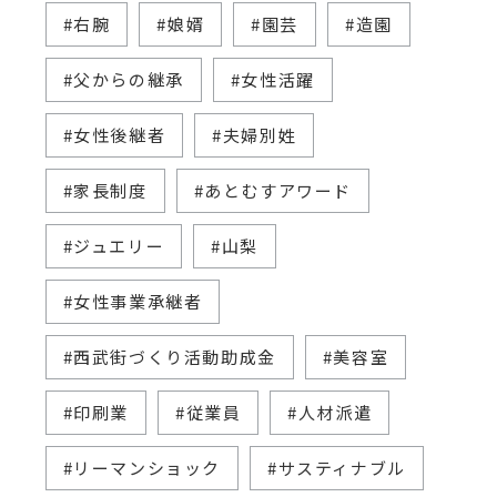
#右腕
#娘婿
#園芸
#造園
#父からの継承
#女性活躍
#女性後継者
#夫婦別姓
#家長制度
#あとむすアワード
#ジュエリー
#山梨
#女性事業承継者
#西武街づくり活動助成金
#美容室
#印刷業
#従業員
#人材派遣
#リーマンショック
#サスティナブル