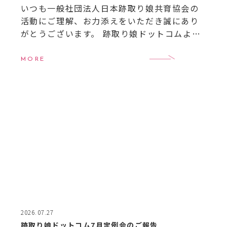
いつも一般社団法人日本跡取り娘共育協会の
活動にご理解、お力添えをいただき誠にあり
がとうございます。 跡取り娘ドットコムより8
月のイベントのご案内です。 【8月イベント案
内】
8月6日（木）20:00〜21:00 跡取 […]
MORE
2026.07.27
跡取り娘ドットコム7月定例会のご報告