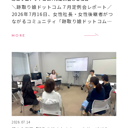
＼跡取り娘ドットコム７月定例会レポート／
2026年7月16日、女性社長・女性後継者がつ
ながるコミュニティ「跡取り娘ドットコム」
の7月定例会を開催しました！ 今月も全国か
ら次世代を担う女性経営者＝“跡取り娘”たち
MORE
が集い、 […]
2026.07.14