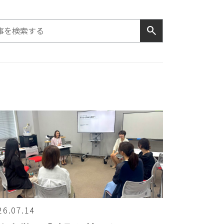
search
26.07.14