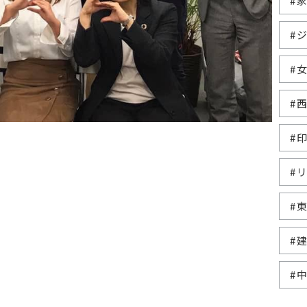
#
#
#
#
#
#
#
#
#