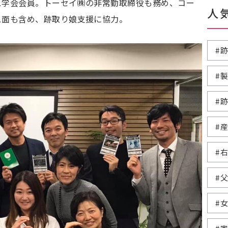
ス学会会員。トーセイ㈱の非常勤取締役も務め、コー
人
ス面も含め、跡取り娘支援に協力。
#
#
#
#
#
#
#