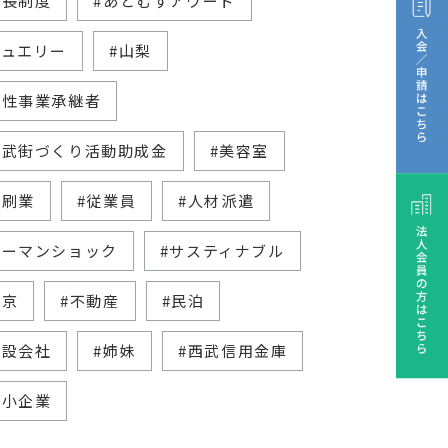
家長制度
#あとむすアワード
ジュエリー
#山梨
女性事業承継者
西武街づくり活動助成金
#美容室
印刷業
#従業員
#人材派遣
リーマンショック
#サスティナブル
東京
#不動産
#民泊
建設会社
#姉妹
#西武信用金庫
中小企業