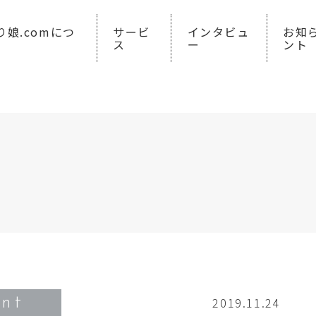
り娘.comにつ
サービ
インタビュ
お知
ス
ー
ント
ent
2019.11.24