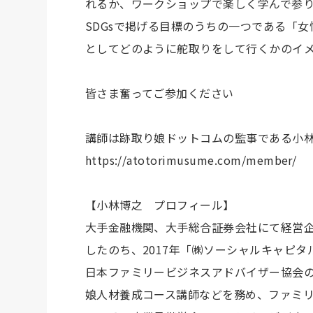
れるか、ワークショップで楽しく学んで参
SDGsで掲げる目標のうちの一つである「
としてどのように舵取りをして行くかのイ
皆さま奮ってご参加ください
講師は跡取り娘ドットコムの監事である小
https://atotorimusume.com/member/
【小林博之 プロフィール】
大手金融機関、大手総合証券会社にて経営企
したのち、2017年「㈱ソーシャルキャピ
日本ファミリービジネスアドバイザー協会
娘人材養成コース講師などを務め、ファミ