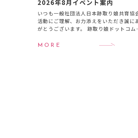
2026年8月イベント案内
いつも一般社団法人日本跡取り娘共育協
活動にご理解、お力添えをいただき誠に
がとうございます。 跡取り娘ドットコム
り8月のイベントのご案内です。 【8月イ
ント案内】
8月6日（木）20:00〜21:0
MORE
跡取 […]