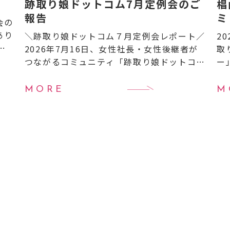
跡取り娘ドットコム7月定例会のご
椙
報告
ミ
会の
開
あり
＼跡取り娘ドットコム７月定例会レポート／
2
よ
2026年7月16日、女性社長・女性後継者が
取
ベ
つながるコミュニティ「跡取り娘ドットコ
ー
0
ム」の7月定例会を開催しました！ 今月も全
ー
国から次世代を担う女性経営者＝“跡取り
継
MORE
M
娘”たちが集い、 […]
業