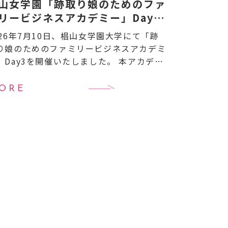
山女学園「跡取り娘のためのファ
リービジネスアカデミー」Day3
催のお知らせ
026年7月10日、椙山女学園大学にて「跡
り娘のためのファミリービジネスアカデミ
」Day3を開催いたしました。 本アカデミ
は、名古屋・東海地域を中心とした女性後
者（跡取り娘）や女性経営者を対象に、事
ORE
承継やファ […]