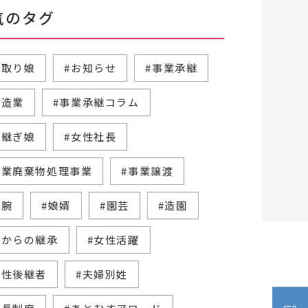
気のタグ
跡取り娘
#お知らせ
#事業承継
製造業
#事業承継コラム
跡継ぎ娘
#女性社長
産業廃棄物処理事業
#事業譲渡
右腕
#娘婿
#園芸
#造園
父からの継承
#女性活躍
女性後継者
#夫婦別姓